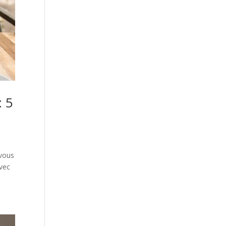
: 5
 vous
avec