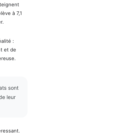
tteignent
lève à 7,1
r.
alité :
t et de
ereuse.
ats sont
de leur
éressant.