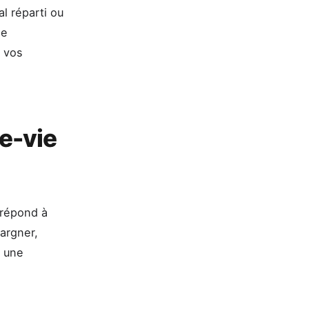
al réparti ou
ne
t vos
e-vie
e répond à
argner,
r une