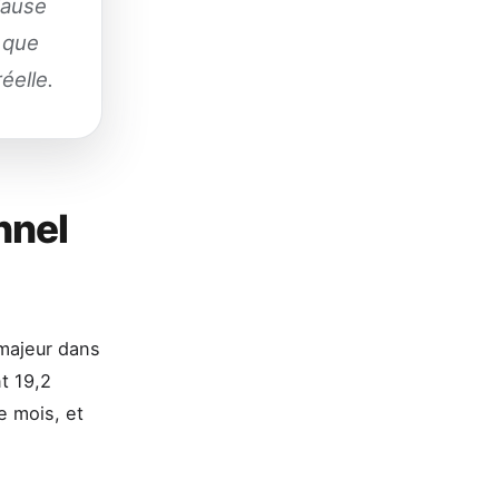
clause
r que
éelle.
nnel
 majeur dans
t 19,2
le mois, et