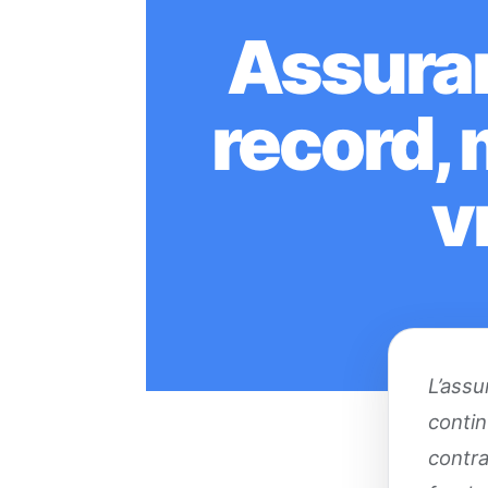
Assuran
record, 
v
L’assu
contin
contra