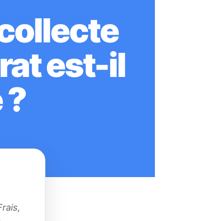
collecte
at est-il
 ?
rais,