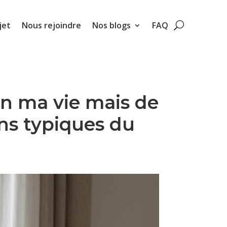
jet
Nous rejoindre
Nos blogs
FAQ
en ma vie mais de
ins typiques du