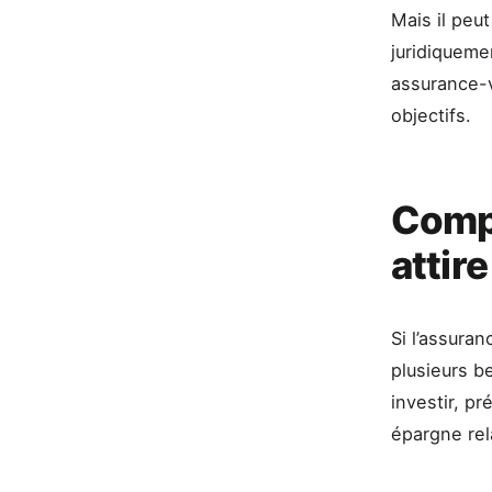
Mais il peut
juridiqueme
assurance-v
objectifs.
Compr
attir
Si l’assuran
plusieurs b
investir, p
épargne rel