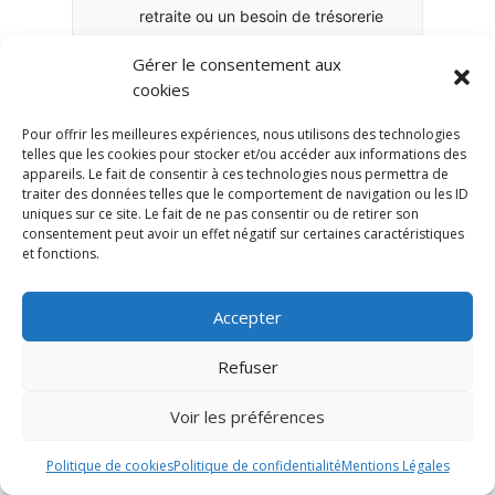
retraite ou un besoin de trésorerie
peuvent modifier la stratégie.
Gérer le consentement aux
cookies
Votre clause bénéficiaire est-elle
à jour ?
Pour offrir les meilleures expériences, nous utilisons des technologies
telles que les cookies pour stocker et/ou accéder aux informations des
Une clause ancienne peut être
appareils. Le fait de consentir à ces technologies nous permettra de
incohérente avec votre situation
traiter des données telles que le comportement de navigation ou les ID
familiale actuelle.
uniques sur ce site. Le fait de ne pas consentir ou de retirer son
consentement peut avoir un effet négatif sur certaines caractéristiques
et fonctions.
Le contrat est-il cohérent avec
votre patrimoine global ?
Accepter
L’assurance-vie doit être analysée
avec l’épargne, l’immobilier, la
Refuser
retraite, la fiscalité et la
transmission.
Voir les préférences
Politique de cookies
Politique de confidentialité
Mentions Légales