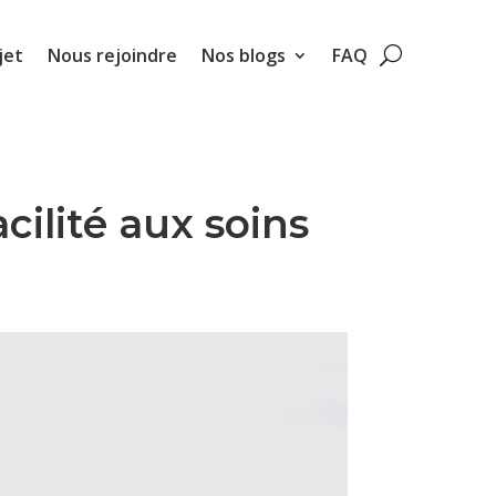
jet
Nous rejoindre
Nos blogs
FAQ
ilité aux soins
e