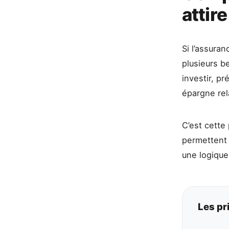
attir
Si l’assuran
plusieurs b
investir, p
épargne rel
C’est cette
permettent 
une logique
Les pr