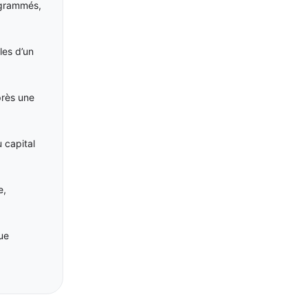
ogrammés,
les d’un
près une
 capital
e,
ue