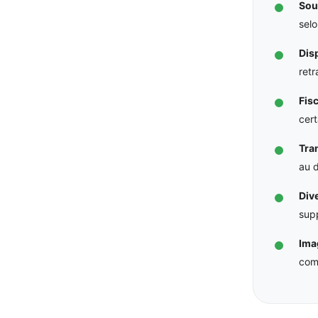
Sou
selo
Disp
retr
Fisc
cert
Tra
au 
Dive
supp
Ima
com