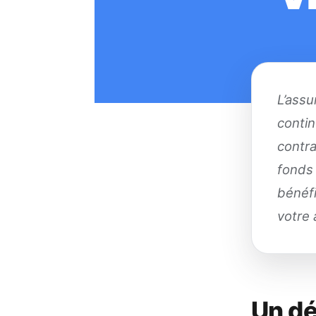
L’assu
contin
contra
fonds 
bénéfi
votre 
Un dé