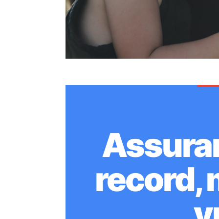
Assuran
record, 
v