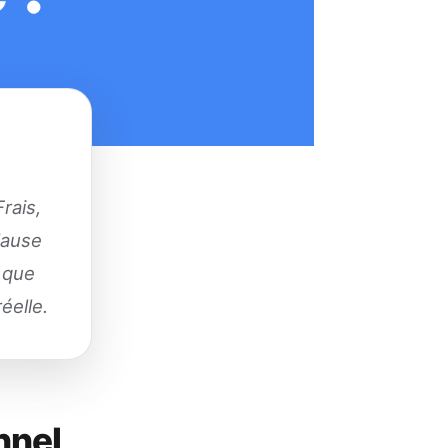
rais,
clause
r que
éelle.
nnel