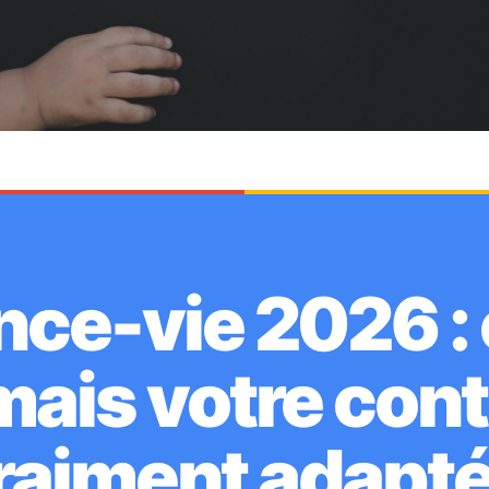
ce-vie 2026 : 
mais votre contr
raiment adapté