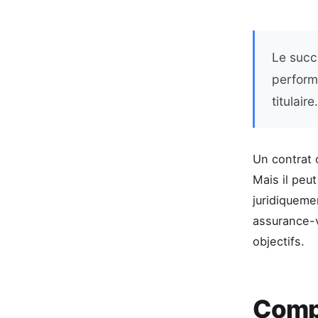
Le succè
performa
titulaire.
Un contrat 
Mais il peut
juridiqueme
assurance-v
objectifs.
Compr