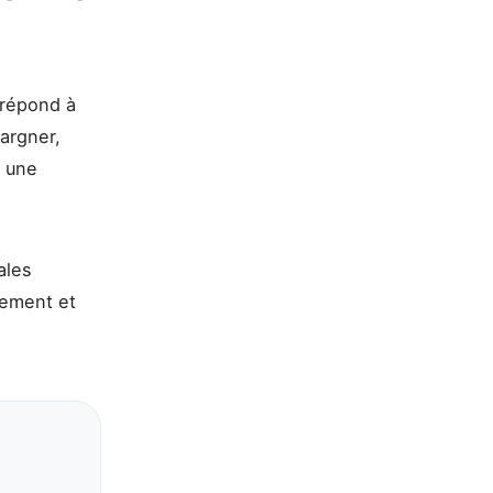
e répond à
argner,
r une
ales
sement et