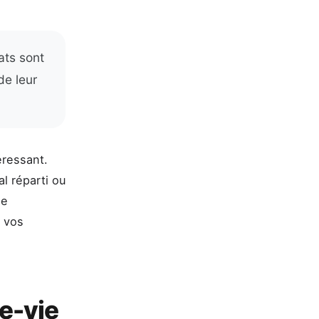
ats sont
de leur
éressant.
al réparti ou
ne
t vos
e-vie