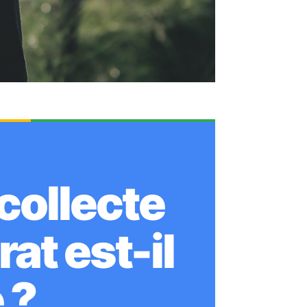
collecte
at est-il
 ?