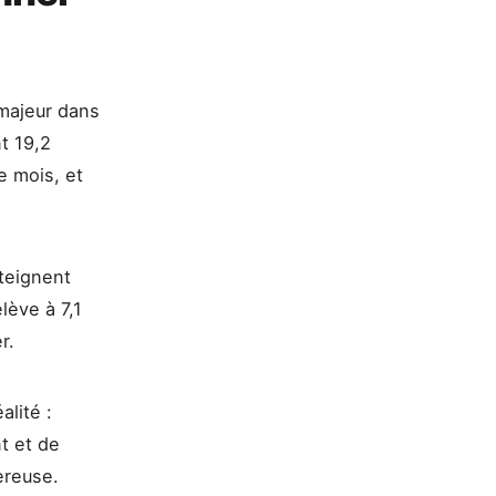
 majeur dans
t 19,2
le mois, et
tteignent
lève à 7,1
r.
alité :
t et de
ereuse.