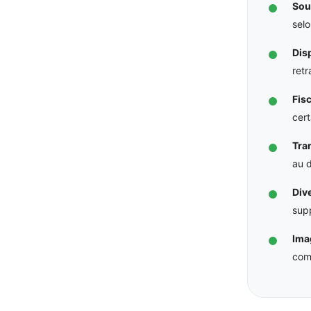
Sou
selo
Disp
retr
Fisc
cert
Tra
au 
Dive
supp
Ima
com