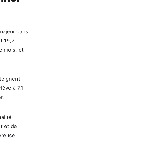
 majeur dans
t 19,2
le mois, et
tteignent
lève à 7,1
r.
alité :
t et de
ereuse.