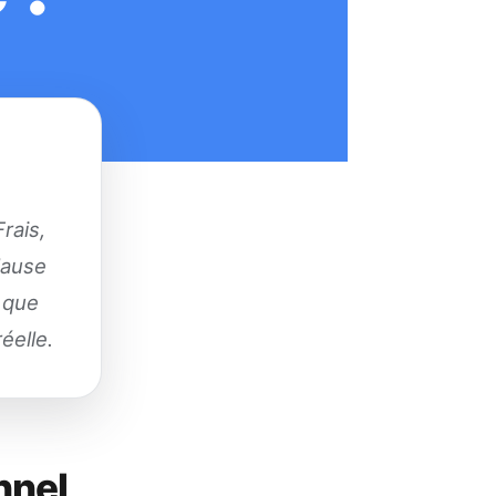
rais,
clause
r que
éelle.
nnel