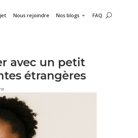
jet
Nous rejoindre
Nos blogs
FAQ
r avec un petit
ntes étrangères
ine