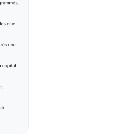
ogrammés,
les d’un
près une
 capital
e,
ue