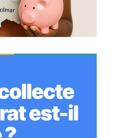
collecte
at est-il
 ?