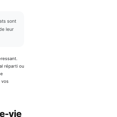
ats sont
de leur
éressant.
al réparti ou
ne
t vos
e-vie