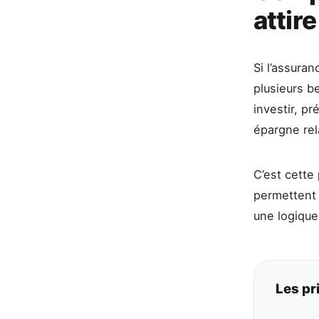
attir
Si l’assuran
plusieurs b
investir, p
épargne rel
C’est cette
permettent 
une logique
Les pr