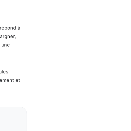
e répond à
argner,
r une
ales
sement et