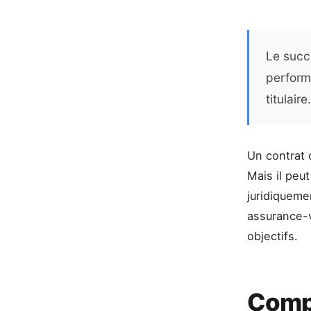
Le succè
performa
titulaire.
Un contrat 
Mais il peut
juridiqueme
assurance-v
objectifs.
Compr