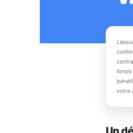
L’assu
contin
contra
fonds 
bénéfi
votre 
Un dé