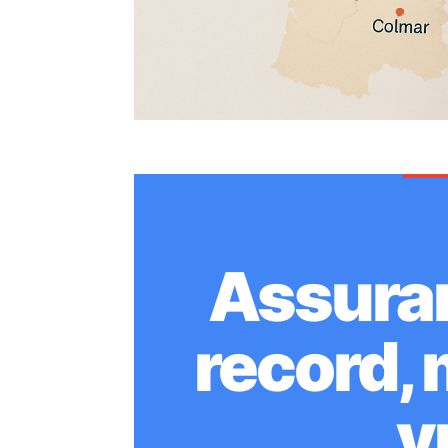
Assuran
record, 
v