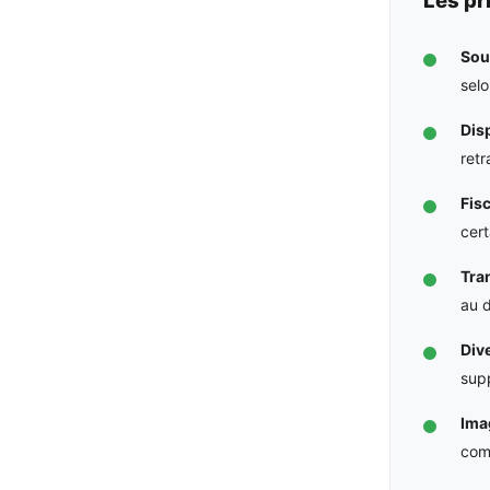
Sou
selo
Disp
retr
Fisc
cert
Tra
au 
Dive
supp
Ima
com