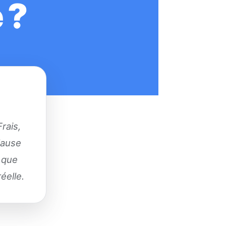
 ?
rais,
clause
r que
éelle.