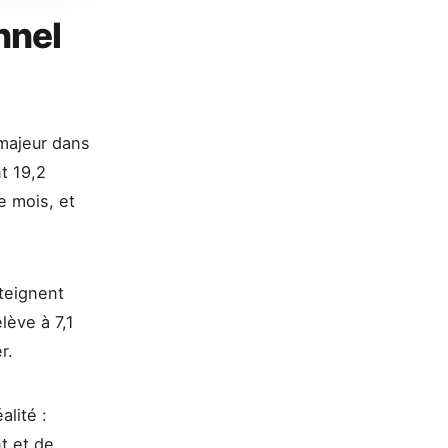
nnel
 majeur dans
t 19,2
le mois, et
tteignent
lève à 7,1
r.
alité :
t et de