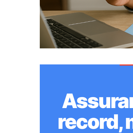
Assuran
record, 