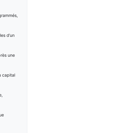
ogrammés,
les d’un
près une
 capital
e,
ue