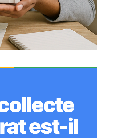
collecte
at est-il