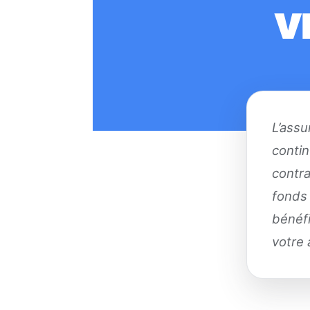
v
L’assu
contin
contra
fonds 
bénéfi
votre 