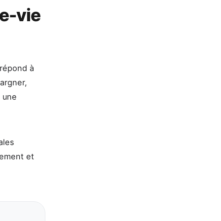
e-vie
e répond à
argner,
r une
ales
sement et