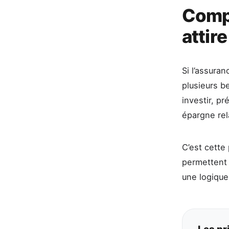
Compr
attir
Si l’assuran
plusieurs b
investir, p
épargne rel
C’est cette
permettent 
une logique
Les pr