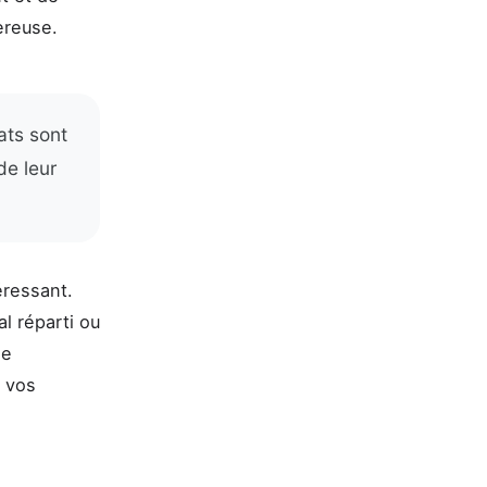
ereuse.
ats sont
de leur
éressant.
al réparti ou
ne
t vos