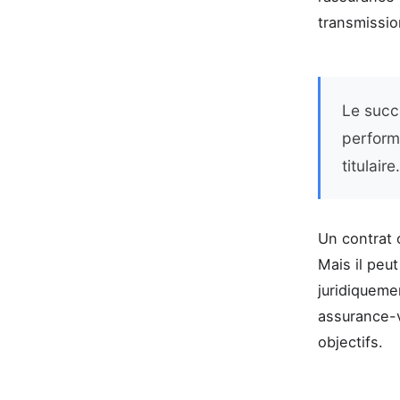
transmissio
Le succè
performa
titulaire.
Un contrat 
Mais il peut
juridiqueme
assurance-v
objectifs.