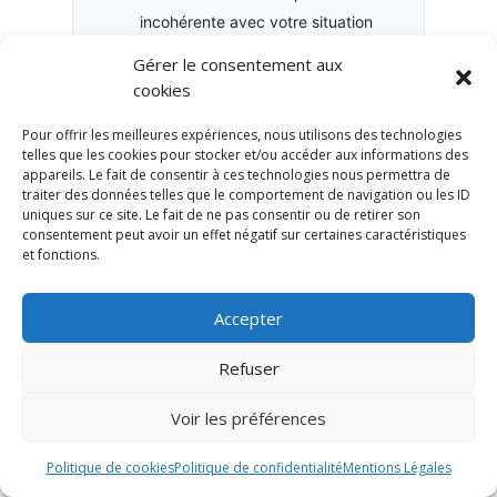
incohérente avec votre situation
familiale actuelle.
Gérer le consentement aux
cookies
Le contrat est-il cohérent avec
votre patrimoine global ?
Pour offrir les meilleures expériences, nous utilisons des technologies
telles que les cookies pour stocker et/ou accéder aux informations des
L’assurance-vie doit être analysée
appareils. Le fait de consentir à ces technologies nous permettra de
avec l’épargne, l’immobilier, la
traiter des données telles que le comportement de navigation ou les ID
uniques sur ce site. Le fait de ne pas consentir ou de retirer son
retraite, la fiscalité et la
consentement peut avoir un effet négatif sur certaines caractéristiques
transmission.
et fonctions.
Accepter
Ces questions permettent de passer
Refuser
d’une logique de détention passive à
Voir les préférences
une logique de pilotage patrimonial.
C’est souvent à ce moment que l’on
Politique de cookies
Politique de confidentialité
Mentions Légales
découvre qu’un contrat apparemment