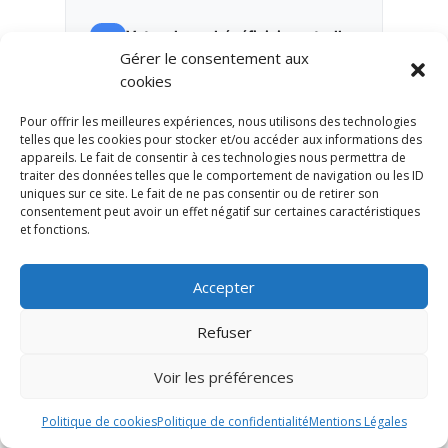
Votre clause bénéficiaire est-elle
Gérer le consentement aux
à jour ?
cookies
Une clause ancienne peut être
incohérente avec votre situation
Pour offrir les meilleures expériences, nous utilisons des technologies
familiale actuelle.
telles que les cookies pour stocker et/ou accéder aux informations des
appareils. Le fait de consentir à ces technologies nous permettra de
traiter des données telles que le comportement de navigation ou les ID
Le contrat est-il cohérent avec
uniques sur ce site. Le fait de ne pas consentir ou de retirer son
consentement peut avoir un effet négatif sur certaines caractéristiques
votre patrimoine global ?
et fonctions.
L’assurance-vie doit être analysée
avec l’épargne, l’immobilier, la
Accepter
retraite, la fiscalité et la
transmission.
Refuser
Voir les préférences
Ces questions permettent de passer
Politique de cookies
Politique de confidentialité
Mentions Légales