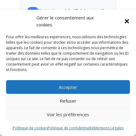
Votre clause bénéficiaire est-elle
Gérer le consentement aux
à jour ?
cookies
Une clause ancienne peut être
incohérente avec votre situation
Pour offrir les meilleures expériences, nous utilisons des technologies
familiale actuelle.
telles que les cookies pour stocker et/ou accéder aux informations des
appareils. Le fait de consentir à ces technologies nous permettra de
traiter des données telles que le comportement de navigation ou les ID
Le contrat est-il cohérent avec
uniques sur ce site. Le fait de ne pas consentir ou de retirer son
consentement peut avoir un effet négatif sur certaines caractéristiques
votre patrimoine global ?
et fonctions.
L’assurance-vie doit être analysée
avec l’épargne, l’immobilier, la
Accepter
retraite, la fiscalité et la
transmission.
Refuser
Voir les préférences
Ces questions permettent de passer
Politique de cookies
Politique de confidentialité
Mentions Légales