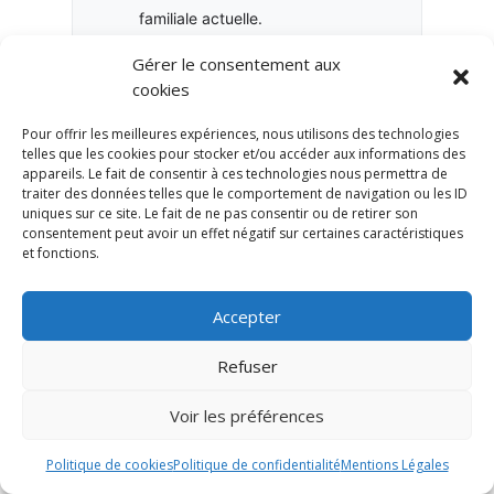
familiale actuelle.
Gérer le consentement aux
Le contrat est-il cohérent avec
cookies
votre patrimoine global ?
L’assurance-vie doit être analysée
Pour offrir les meilleures expériences, nous utilisons des technologies
telles que les cookies pour stocker et/ou accéder aux informations des
avec l’épargne, l’immobilier, la
appareils. Le fait de consentir à ces technologies nous permettra de
retraite, la fiscalité et la
traiter des données telles que le comportement de navigation ou les ID
uniques sur ce site. Le fait de ne pas consentir ou de retirer son
transmission.
consentement peut avoir un effet négatif sur certaines caractéristiques
et fonctions.
Accepter
Ces questions permettent de passer
d’une logique de détention passive à
Refuser
une logique de pilotage patrimonial.
Voir les préférences
C’est souvent à ce moment que l’on
découvre qu’un contrat apparemment
Politique de cookies
Politique de confidentialité
Mentions Légales
correct n’est plus totalement aligné