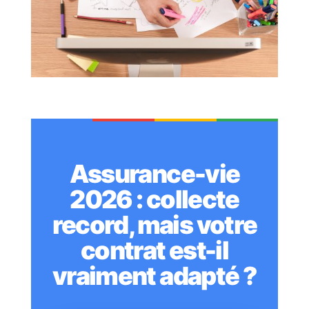
Assurance-vie
2026 : collecte
record, mais votre
contrat est-il
vraiment adapté ?