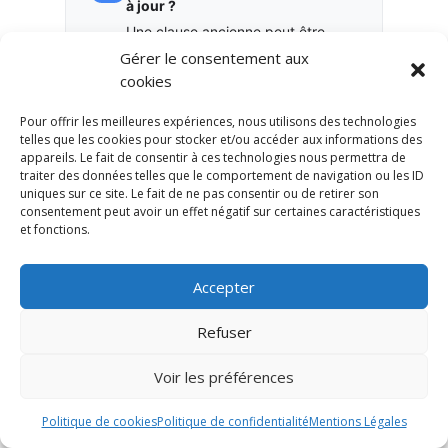
à jour ?
Une clause ancienne peut être
Gérer le consentement aux
incohérente avec votre situation
cookies
familiale actuelle.
Pour offrir les meilleures expériences, nous utilisons des technologies
Le contrat est-il cohérent avec
telles que les cookies pour stocker et/ou accéder aux informations des
votre patrimoine global ?
appareils. Le fait de consentir à ces technologies nous permettra de
traiter des données telles que le comportement de navigation ou les ID
L’assurance-vie doit être analysée
uniques sur ce site. Le fait de ne pas consentir ou de retirer son
avec l’épargne, l’immobilier, la
consentement peut avoir un effet négatif sur certaines caractéristiques
et fonctions.
retraite, la fiscalité et la
transmission.
Accepter
Refuser
Ces questions permettent de passer
Voir les préférences
d’une logique de détention passive à
Politique de cookies
Politique de confidentialité
Mentions Légales
une logique de pilotage patrimonial.